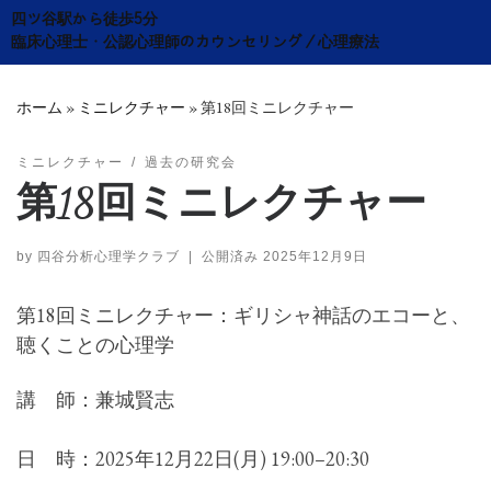
Skip
四ツ谷駅から徒歩5分
to
臨床心理士・公認心理師のカウンセリング／心理療法
content
ホーム
»
ミニレクチャー
»
第18回ミニレクチャー
ミニレクチャー
過去の研究会
第18回ミニレクチャー
by
四谷分析心理学クラブ
|
公開済み
2025年12月9日
第18回ミニレクチャー：ギリシャ神話のエコーと、
聴くことの心理学
講 師：兼城賢志
日 時：2025年12月22日(月) 19:00–20:30