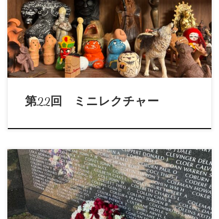
第22回ミニレクチャー：「現代の身体性と依代論について」
講 師：長堀加奈子 日 時：2026年5月 […]
第22回 ミニレクチャー
第21回ミニレクチャー「俳句と心理療法：山中康裕著作集
『たましいの顕現』より『たましいの詩-俳句・詩 […]