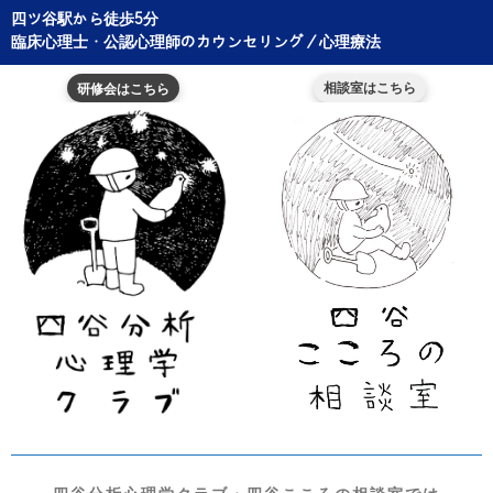
Skip
四ツ谷駅から徒歩5分
to
臨床心理士・公認心理師のカウンセリング／心理療法
content
相談室はこちら
研修会はこちら