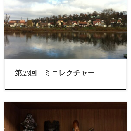
題 目：「ゲーテの色彩論」 講 師：大録慈 日 時：2026年
6月30日(火) 19:00-20:3 […]
第23回 ミニレクチャー