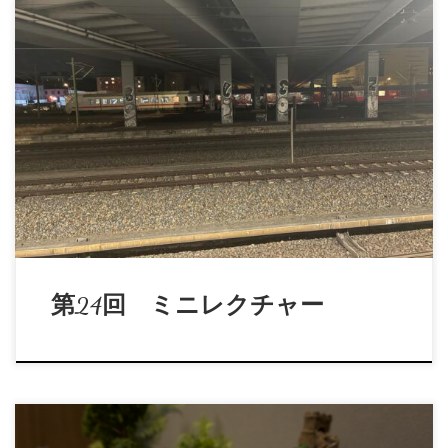
題 目：『科学技術の深層心理』 講 師：兼城賢志 日
時：2026年7月27日(月) 19:00-2 […]
第24回 ミニレクチャー