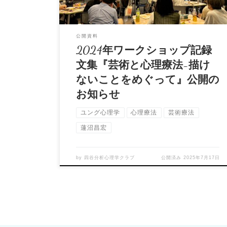
公開資料
2024年ワークショップ記録
文集『芸術と心理療法−描け
ないことをめぐって』公開の
お知らせ
ユング心理学
心理療法
芸術療法
蓮沼昌宏
by
四谷分析心理学クラブ
公開済み
2025年7月17日