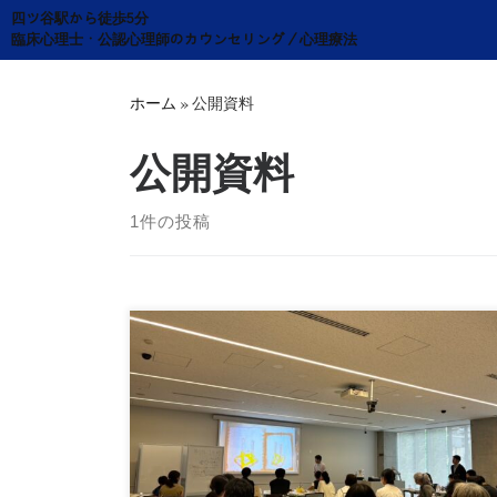
Skip
四ツ谷駅から徒歩5分
to
臨床心理士・公認心理師のカウンセリング／心理療法
content
ホーム
»
公開資料
公開資料
1件の投稿
2024年夏季セミナーでは、「描けないという状態
はどういうものか」ということを考えるために、
アーティ […]