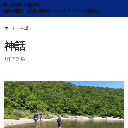
Skip
四ツ谷駅から徒歩5分
to
臨床心理士・公認心理師のカウンセリング／心理療法
content
ホーム
»
神話
神話
1件の投稿
第16回 ミニレクチャー：ナルキッソス神話を読む 講 師：
大録慈 日 時：2025年10月20日(月 […]