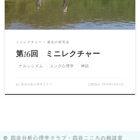
ミニレクチャー
過去の研究会
第16回 ミニレクチャー
ナルシシズム
ユング心理学
神話
by
四谷分析心理学クラブ
公開済み
2025年10月2日
©︎ 四谷分析心理学クラブ・四谷こころの相談室