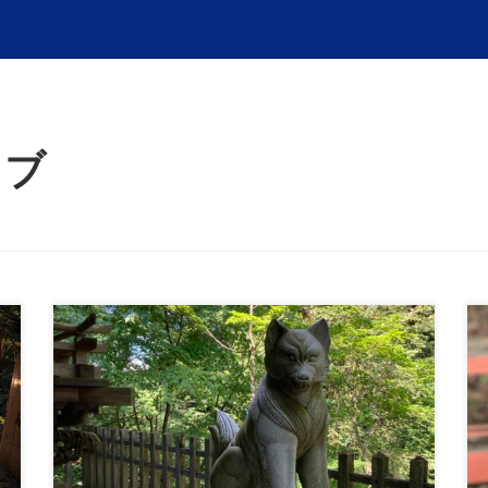
ラブ
第19回ミニレクチャー 象徴について考えるI：オ
オカミ講 師：杉田理緒日 時：2026年1月27日(
[…]