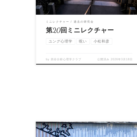
ミニレクチャー
過去の研究会
第20回ミニレクチャー
ユング心理学
呪い
小松和彦
by
四谷分析心理学クラブ
公開済み
2026年3月18日