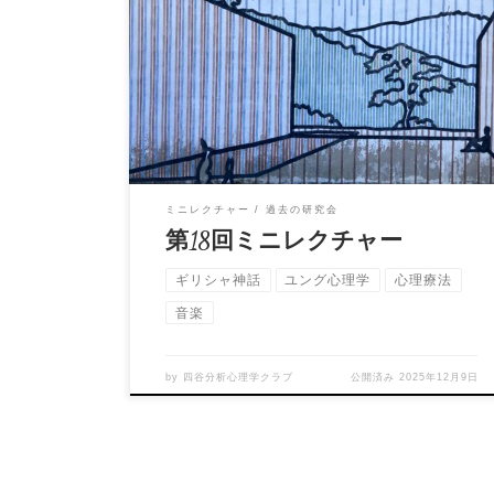
第18回ミニレクチャー：ギリシャ神話のエコー
と、聴くことの心理学 講 師：兼城賢志 日
時：2025 […]
ミニレクチャー
過去の研究会
第18回ミニレクチャー
ギリシャ神話
ユング心理学
心理療法
音楽
by
四谷分析心理学クラブ
公開済み
2025年12月9日