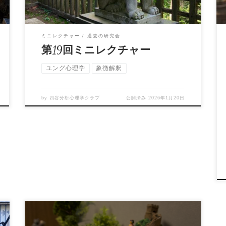
ミニレクチャー
過去の研究会
第19回ミニレクチャー
ユング心理学
象徴解釈
by
四谷分析心理学クラブ
公開済み
2026年1月20日