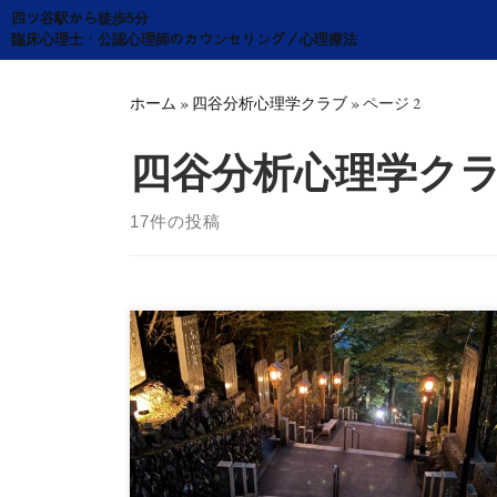
Skip
四ツ谷駅から徒歩5分
to
臨床心理士・公認心理師のカウンセリング／心理療法
content
ホーム
»
四谷分析心理学クラブ
»
ページ 2
四谷分析心理学ク
17件の投稿
第20回ミニレクチャー 「呪い」について講
師：宮澤淳滋日 時：2026年3月30日(月) 19:0 […]