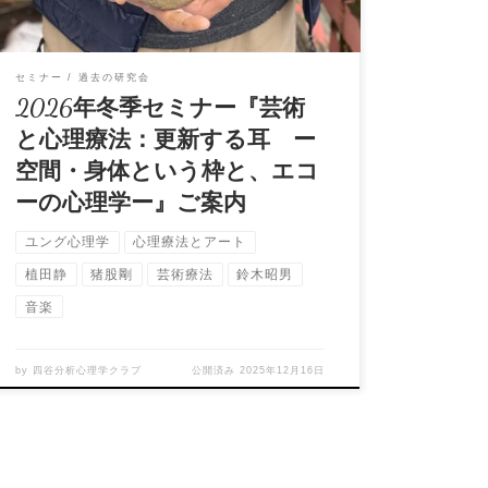
セミナー
過去の研究会
2026年冬季セミナー『芸術
と心理療法：更新する耳 ー
空間・身体という枠と、エコ
ーの心理学ー』ご案内
ユング心理学
心理療法とアート
植田静
猪股剛
芸術療法
鈴木昭男
音楽
by
四谷分析心理学クラブ
公開済み
2025年12月16日