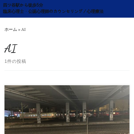
Skip
四ツ谷駅から徒歩5分
to
臨床心理士・公認心理師のカウンセリング／心理療法
content
ホーム
»
AI
AI
1件の投稿
題 目：『科学技術の深層心理』 講 師：兼城賢志 日
時：2026年7月27日(月) 19:00-2 […]